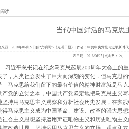
荐阅读
当代中国鲜活的马克思
息来源：
2018年06月27日的“光明网”-《光明日报》
| 作者：
中共中央党校习近平新时代
表日期：
2018/06/27
| 点击数：
次
习近平总书记在纪念马克思诞辰200周年大会上的重
去了，人类社会发生了巨大而深刻的变化，但马克思的
芒。马克思给我们留下的最有价值的精神财富就是马克
共产党的立党之本，中国共产党坚定地把马克思主义写
地坚持用马克思主义观察和分析社会历史发展，在实践
使得马克思主义成为中国革命、建设、改革的强大思想
色社会主义思想坚持运用辩证唯物主义和历史唯物主义
界与改造世界，坚持运用马克思主义的立场、观点和方